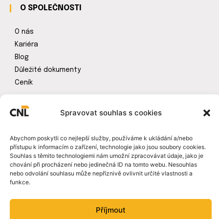
O SPOLEČNOSTI
O nás
Kariéra
Blog
Důležité dokumenty
Ceník
KONTAKTUJTE NÁS
Spravovat souhlas s cookies
Cejl 825/20,
Brno – Zábrdovice, 602 00
Abychom poskytli co nejlepší služby, používáme k ukládání a/nebo
schůzky po domluvě
přístupu k informacím o zařízení, technologie jako jsou soubory cookies.
Souhlas s těmito technologiemi nám umožní zpracovávat údaje, jako je
+420 222 261 001
chování při procházení nebo jedinečná ID na tomto webu. Nesouhlas
info@cnlinvest.cz
nebo odvolání souhlasu může nepříznivě ovlivnit určité vlastnosti a
funkce.
DS: 2mqv6yw
Příjmout