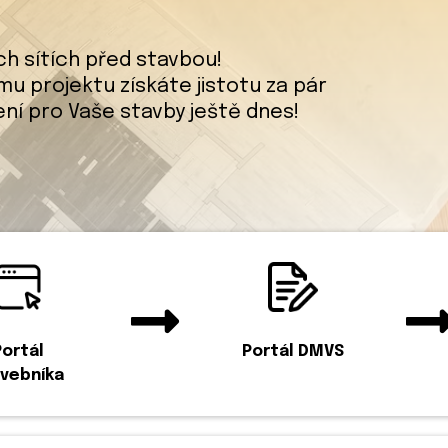
ích sítích před stavbou!
u projektu získáte jistotu za pár
ení pro Vaše stavby ještě dnes!
Portál
Portál DMVS
vebníka