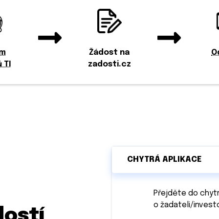
am
Žádost na
O
 TI
zadosti.cz
CHYTRÁ APLIKACE
Přejděte do chytr
o žadateli/invest
dostí