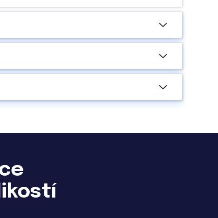
íce
ikostí