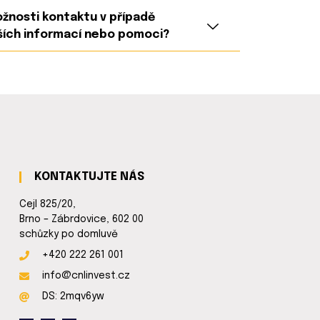
ožnosti kontaktu v případě
ších informací nebo pomoci?
KONTAKTUJTE NÁS
Cejl 825/20,
Brno – Zábrdovice, 602 00
schůzky po domluvě
+420 222 261 001
info@cnlinvest.cz
DS: 2mqv6yw