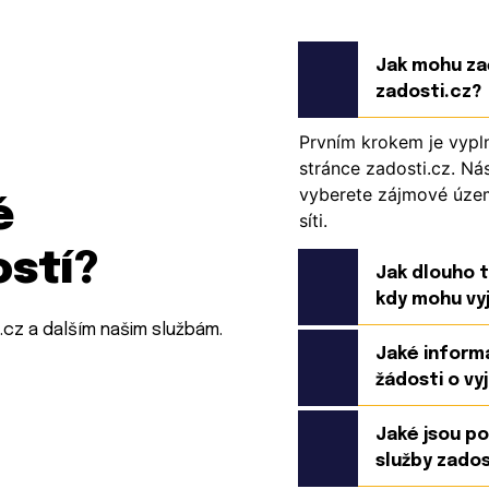
Jak mohu zač
zadosti.cz?
Prvním krokem je vypl
stránce zadosti.cz. Nás
vyberete zájmové územ
é
síti.
ostí?
Jak dlouho t
kdy mohu vy
.cz a dalším našim službám.
Jaké informa
žádosti o vyj
Jaké jsou po
služby zados