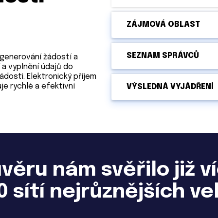
ZÁJMOVÁ OBLAST
SEZNAM SPRÁVCŮ
generování žádostí a
í a vyplnění údajů do
dosti. Elektronický příjem
je rychlé a efektivní
VÝSLEDNÁ VYJÁDŘENÍ
věru nám svěřilo již v
0 sítí nejrůznějších vel