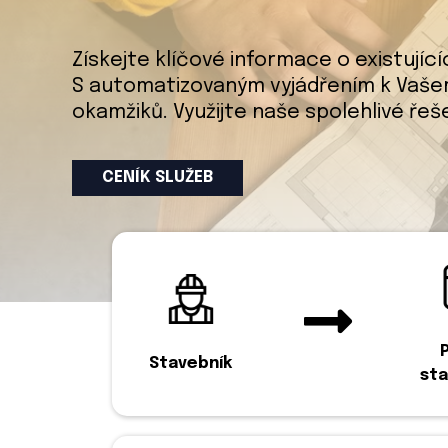
Získejte klíčové informace o existujíc
S automatizovaným vyjádřením k Vašem
okamžiků. Využijte naše spolehlivé řeš
CENÍK SLUŽEB
Stavebník
sta