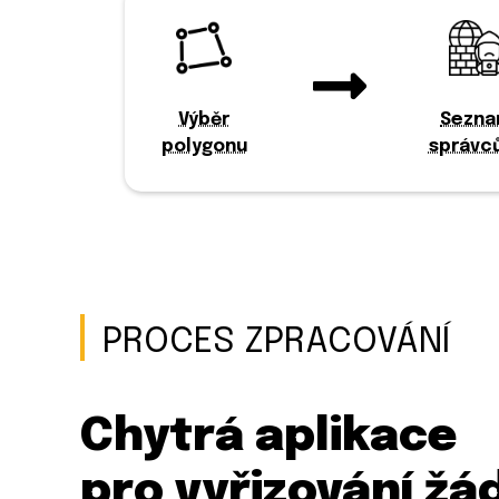
Výběr
Sezn
polygonu
správců
PROCES ZPRACOVÁNÍ
Chytrá aplikace
pro vyřizování žá