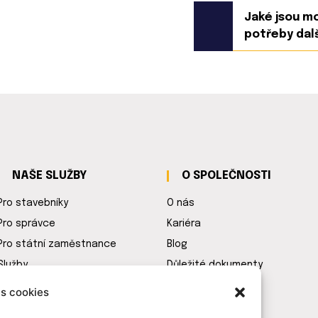
Jaké jsou m
potřeby dal
NAŠE SLUŽBY
O SPOLEČNOSTI
Pro stavebníky
O nás
Pro správce
Kariéra
Pro státní zaměstnance
Blog
Služby
Důležité dokumenty
Ceník
s cookies