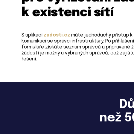
k existenci sítí
S aplikací
zadosti.cz
máte jednoduchý přístup k 
komunikaci se správci infrastruktury. Po přihlášen
formuláře získáte seznam správců a připravené žá
žádostí je možný u vybraných správců, což zajišťu
řešení.
Dů
než 5