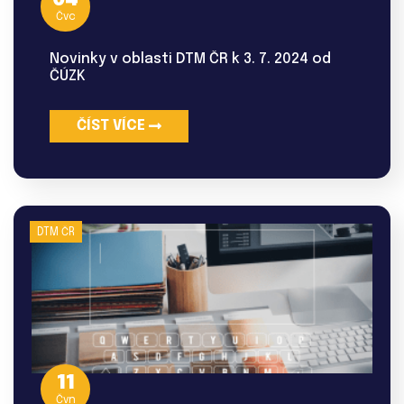
04
Čvc
Novinky v oblasti DTM ČR k 3. 7. 2024 od
ČÚZK
ČÍST VÍCE
DTM ČR
11
Čvn