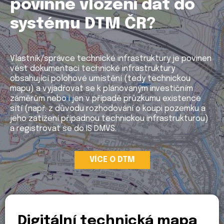
povinné vložení dat do
systému DTM ČR?
Vlastník/správce technické infrastruktury je povinen
vést dokumentaci technické infrastruktury
obsahující polohové umístění (tedy technickou
mapu) a vyjadřovat se k plánovaným investičním
záměrům nebo i jen v případě průzkumu existence
sítí (např. z důvodu rozhodování o koupi pozemku a
jeho zatížení případnou technickou infrastrukturou)
a registrovat se do IS DMVS.
VÍCE O DTM
Digitální technická mapa